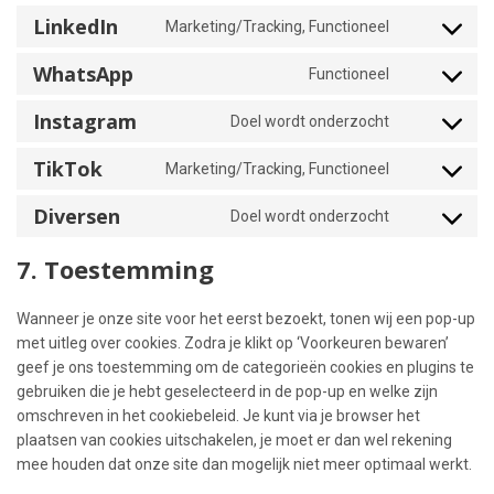
facebook
to
LinkedIn
Marketing/Tracking, Functioneel
service
Consent
twitter
to
WhatsApp
Functioneel
service
Consent
linkedin
to
Instagram
Doel wordt onderzocht
service
Consent
whatsapp
to
TikTok
Marketing/Tracking, Functioneel
service
Consent
instagram
to
Diversen
Doel wordt onderzocht
service
Consent
tiktok
to
7. Toestemming
service
diversen
Wanneer je onze site voor het eerst bezoekt, tonen wij een pop-up
met uitleg over cookies. Zodra je klikt op ‘Voorkeuren bewaren’
geef je ons toestemming om de categorieën cookies en plugins te
gebruiken die je hebt geselecteerd in de pop-up en welke zijn
omschreven in het cookiebeleid. Je kunt via je browser het
plaatsen van cookies uitschakelen, je moet er dan wel rekening
mee houden dat onze site dan mogelijk niet meer optimaal werkt.