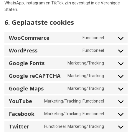
WhatsApp, Instagram en TikTok zijn gevestigd in de Verenigde
Staten.
6. Geplaatste cookies
WooCommerce
Functioneel
Consent
to
WordPress
Functioneel
service
Consent
woocommerc
to
Google Fonts
Marketing/Tracking
service
Consent
wordpress
to
Google reCAPTCHA
Marketing/Tracking
service
Consent
google-
to
Google Maps
Marketing/Tracking
fonts
service
Consent
google-
to
YouTube
Marketing/Tracking, Functioneel
recaptcha
service
Consent
google-
to
Facebook
Marketing/Tracking, Functioneel
maps
service
Consent
youtube
to
Twitter
Functioneel, Marketing/Tracking
service
Consent