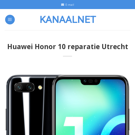
Skip
E-mail
to
KANAALNET
content
Huawei Honor 10 reparatie Utrecht