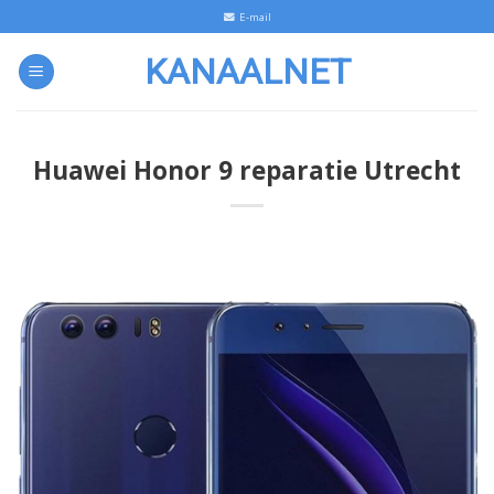
Skip
E-mail
to
KANAALNET
content
Huawei Honor 9 reparatie Utrecht