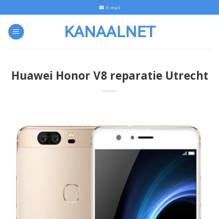
Skip
E-mail
to
KANAALNET
content
Huawei Honor V8 reparatie Utrecht