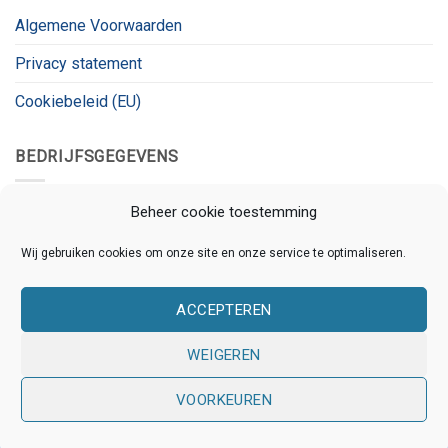
Algemene Voorwaarden
Privacy statement
Cookiebeleid (EU)
BEDRIJFSGEGEVENS
Kanaalnet
Beheer cookie toestemming
Kanaalstraat 78
Wij gebruiken cookies om onze site en onze service te optimaliseren.
3531 CL, Utrecht
ACCEPTEREN
KVK:
80826180
BTW:
BTW_ID
WEIGEREN
VOORKEUREN
Copyright 2026 © Kanaalnet | Ontwikkeld door
Online
Assistants