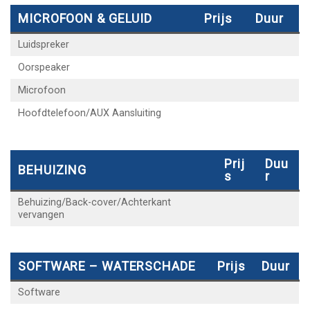
MICROFOON & GELUID
Prijs
Duur
Luidspreker
Oorspeaker
Microfoon
Hoofdtelefoon/AUX Aansluiting
Prij
Duu
BEHUIZING
S
R
Behuizing/Back-cover/Achterkant
vervangen
SOFTWARE – WATERSCHADE
Prijs
Duur
Software