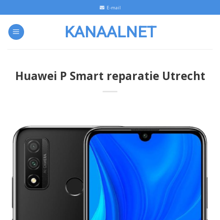
Skip
E-mail
to
KANAALNET
content
Huawei P Smart reparatie Utrecht