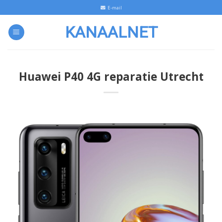
Skip
E-mail
to
KANAALNET
content
Huawei P40 4G reparatie Utrecht