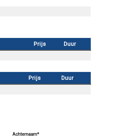
Prijs
Duur
Prijs
Duur
Achternaam*