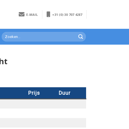
E-MAIL
+31 (0) 30 707 4287
ht
Prijs
Duur