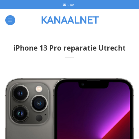
Skip
E-mail
to
KANAALNET
content
iPhone 13 Pro reparatie Utrecht