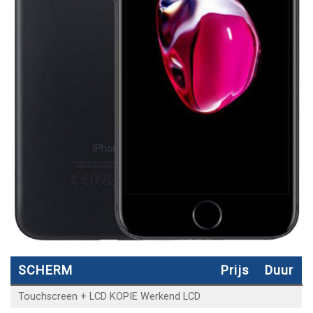
SCHERM
Prijs
Duur
Touchscreen + LCD KOPIE Werkend LCD