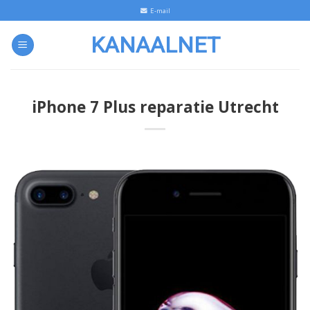
Skip
E-mail
to
KANAALNET
content
iPhone 7 Plus reparatie Utrecht