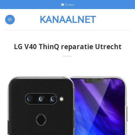
Skip
E-mail
to
KANAALNET
content
LG V40 ThinQ reparatie Utrecht