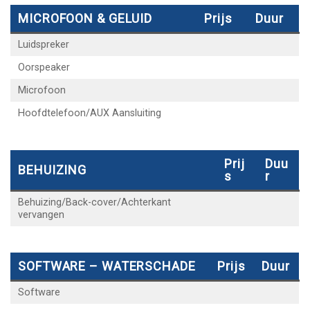
MICROFOON & GELUID
Prijs
Duur
Luidspreker
Oorspeaker
Microfoon
Hoofdtelefoon/AUX Aansluiting
Prij
Duu
BEHUIZING
S
R
Behuizing/Back-cover/Achterkant
vervangen
SOFTWARE – WATERSCHADE
Prijs
Duur
Software