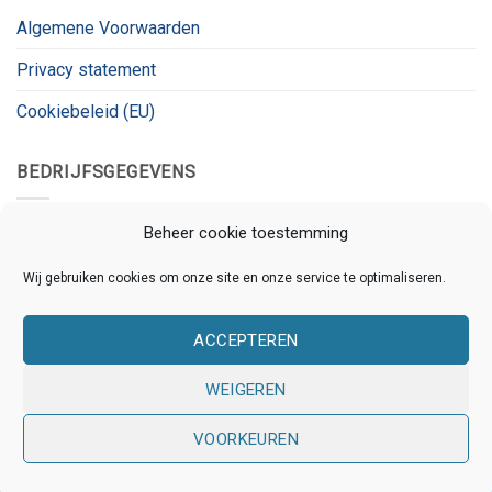
Algemene Voorwaarden
Privacy statement
Cookiebeleid (EU)
BEDRIJFSGEGEVENS
Kanaalnet
Beheer cookie toestemming
Kanaalstraat 78
Wij gebruiken cookies om onze site en onze service te optimaliseren.
3531 CL, Utrecht
ACCEPTEREN
KVK:
80826180
BTW:
BTW_ID
WEIGEREN
VOORKEUREN
Copyright 2026 © Kanaalnet | Ontwikkeld door
Online
Assistants