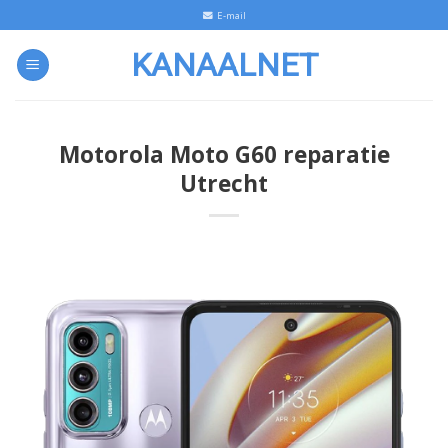
Skip
E-mail
to
KANAALNET
content
Motorola Moto G60 reparatie
Utrecht