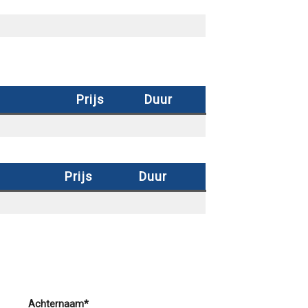
Prijs
Duur
Prijs
Duur
Achternaam*