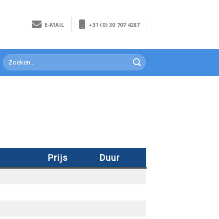
E-MAIL
+31 (0) 30 707 4287
Prijs
Duur