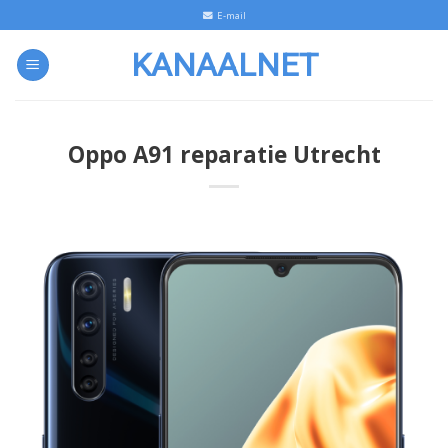
Skip
E-mail
to
KANAALNET
content
Oppo A91 reparatie Utrecht