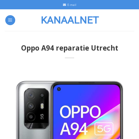
Skip
E-mail
to
KANAALNET
content
Oppo A94 reparatie Utrecht