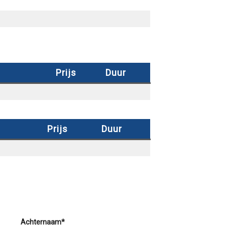
Prijs
Duur
Prijs
Duur
Achternaam*