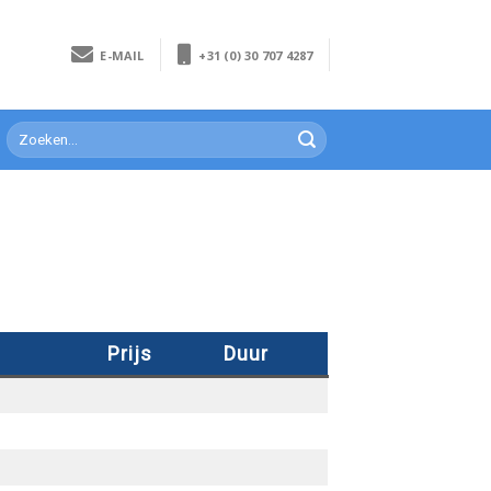
E-MAIL
+31 (0) 30 707 4287
Prijs
Duur