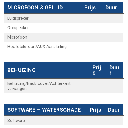
MICROFOON & GELUID
Prijs
Duur
Luidspreker
Oorspeaker
Microfoon
Hoofdtelefoon/AUX Aansluiting
Prij
Duu
BEHUIZING
S
R
Behuizing/Back-cover/Achterkant
vervangen
SOFTWARE – WATERSCHADE
Prijs
Duur
Software