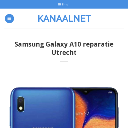
Skip
E-mail
to
KANAALNET
content
Samsung Galaxy A10 reparatie
Utrecht