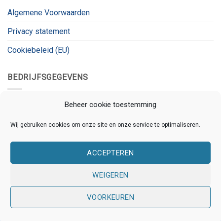
Algemene Voorwaarden
Privacy statement
Cookiebeleid (EU)
BEDRIJFSGEGEVENS
Kanaalnet
Beheer cookie toestemming
Kanaalstraat 78
Wij gebruiken cookies om onze site en onze service te optimaliseren.
3531 CL, Utrecht
ACCEPTEREN
KVK:
80826180
BTW:
BTW_ID
WEIGEREN
VOORKEUREN
Copyright 2026 © Kanaalnet | Ontwikkeld door
Online
Assistants