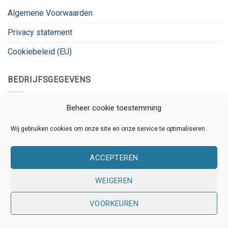
Algemene Voorwaarden
Privacy statement
Cookiebeleid (EU)
BEDRIJFSGEGEVENS
Kanaalnet
Beheer cookie toestemming
Kanaalstraat 78
Wij gebruiken cookies om onze site en onze service te optimaliseren.
3531 CL, Utrecht
ACCEPTEREN
KVK:
80826180
BTW:
BTW_ID
WEIGEREN
VOORKEUREN
Copyright 2026 © Kanaalnet | Ontwikkeld door
Online
Assistants