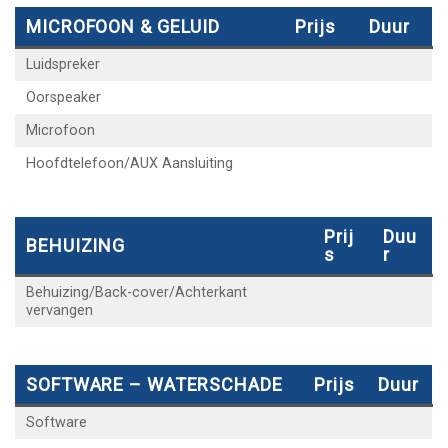
MICROFOON & GELUID
Prijs
Duur
Luidspreker
Oorspeaker
Microfoon
Hoofdtelefoon/AUX Aansluiting
Prij
Duu
BEHUIZING
S
R
Behuizing/Back-cover/Achterkant
vervangen
SOFTWARE – WATERSCHADE
Prijs
Duur
Software