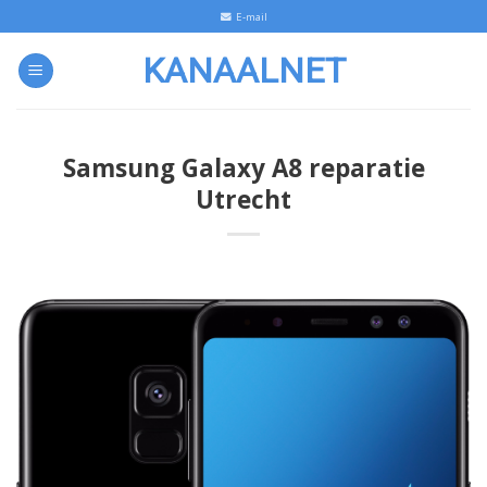
Skip
E-mail
to
KANAALNET
content
Samsung Galaxy A8 reparatie
Utrecht