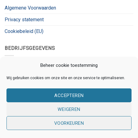
Algemene Voorwaarden
Privacy statement
Cookiebeleid (EU)
BEDRIJFSGEGEVENS
Kanaalnet
Beheer cookie toestemming
Kanaalstraat 78
Wij gebruiken cookies om onze site en onze service te optimaliseren.
3531 CL, Utrecht
ACCEPTEREN
KVK:
80826180
BTW:
BTW_ID
WEIGEREN
VOORKEUREN
Copyright 2026 © Kanaalnet | Ontwikkeld door
Online
Assistants