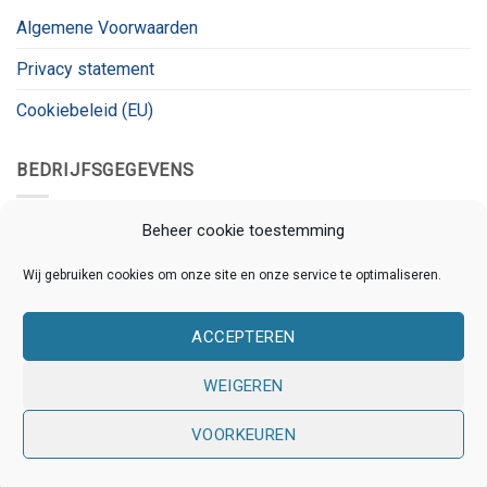
Algemene Voorwaarden
Privacy statement
Cookiebeleid (EU)
BEDRIJFSGEGEVENS
Kanaalnet
Beheer cookie toestemming
Kanaalstraat 78
Wij gebruiken cookies om onze site en onze service te optimaliseren.
3531 CL, Utrecht
ACCEPTEREN
KVK:
80826180
BTW:
BTW_ID
WEIGEREN
VOORKEUREN
Copyright 2026 © Kanaalnet | Ontwikkeld door
Online
Assistants