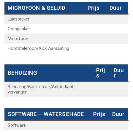
MICROFOON & GELUID
Prijs
Duur
Luidspreker
Oorspeaker
Microfoon
Hoofdtelefoon/AUX Aansluiting
Prij
Duu
BEHUIZING
S
R
Behuizing/Back-cover/Achterkant
vervangen
SOFTWARE – WATERSCHADE
Prijs
Duur
Software