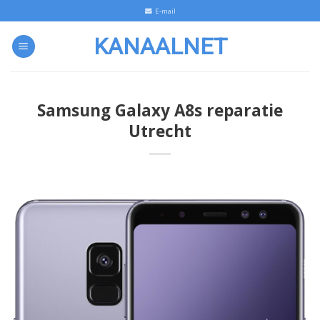
Skip
E-mail
to
KANAALNET
content
Samsung Galaxy A8s reparatie
Utrecht