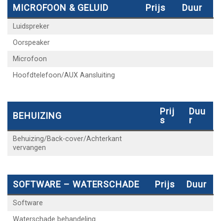
MICROFOON & GELUID
Prijs
Duur
Luidspreker
Oorspeaker
Microfoon
Hoofdtelefoon/AUX Aansluiting
Prij
Duu
BEHUIZING
S
R
Behuizing/Back-cover/Achterkant
vervangen
SOFTWARE – WATERSCHADE
Prijs
Duur
Software
Waterschade behandeling