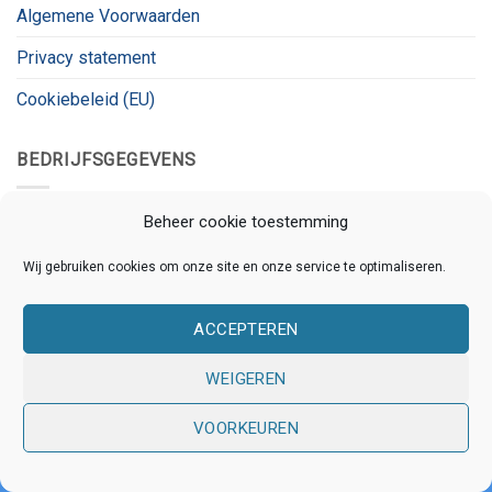
Algemene Voorwaarden
Privacy statement
Cookiebeleid (EU)
BEDRIJFSGEGEVENS
Kanaalnet
Beheer cookie toestemming
Kanaalstraat 78
Wij gebruiken cookies om onze site en onze service te optimaliseren.
3531 CL, Utrecht
KVK:
80826180
ACCEPTEREN
BTW:
BTW_ID
WEIGEREN
VOORKEUREN
Copyright 2026 © Kanaalnet | Ontwikkeld door
Online
Assistants