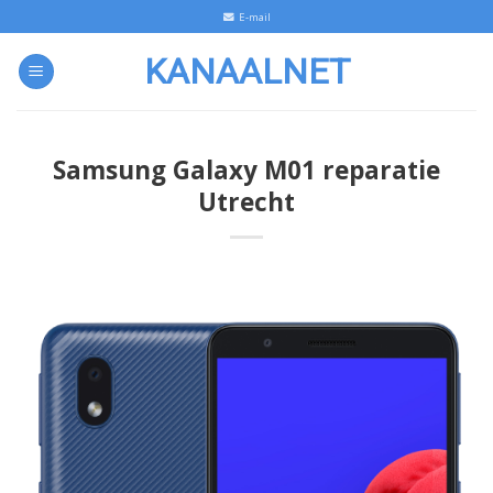
Skip
E-mail
to
KANAALNET
content
Samsung Galaxy M01 reparatie
Utrecht