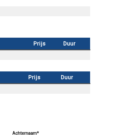
Prijs
Duur
Prijs
Duur
Achternaam*