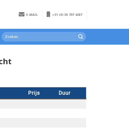
E-MAIL
+31 (0) 30 707 4287
cht
Prijs
Duur