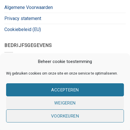
Algemene Voorwaarden
Privacy statement
Cookiebeleid (EU)
BEDRIJFSGEGEVENS
Kanaalnet
Beheer cookie toestemming
Kanaalstraat 78
Wij gebruiken cookies om onze site en onze service te optimaliseren.
3531 CL, Utrecht
ACCEPTEREN
KVK:
80826180
BTW:
BTW_ID
WEIGEREN
VOORKEUREN
Copyright 2026 © Kanaalnet | Ontwikkeld door
Online
Assistants