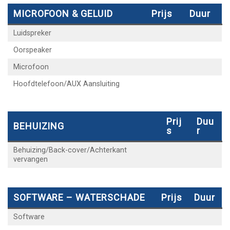
MICROFOON & GELUID
Prijs
Duur
Luidspreker
Oorspeaker
Microfoon
Hoofdtelefoon/AUX Aansluiting
Prij
Duu
BEHUIZING
S
R
Behuizing/Back-cover/Achterkant
vervangen
SOFTWARE – WATERSCHADE
Prijs
Duur
Software