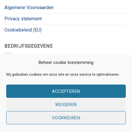
Algemene Voorwaarden
Privacy statement
Cookiebeleid (EU)
BEDRIJFSGEGEVENS
Kanaalnet
Beheer cookie toestemming
Kanaalstraat 78
Wij gebruiken cookies om onze site en onze service te optimaliseren.
3531 CL, Utrecht
ACCEPTEREN
KVK:
80826180
BTW:
BTW_ID
WEIGEREN
VOORKEUREN
Copyright 2026 © Kanaalnet | Ontwikkeld door
Online
Assistants