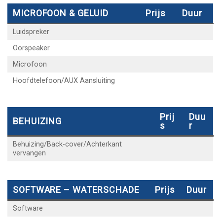
MICROFOON & GELUID
Prijs
Duur
Luidspreker
Oorspeaker
Microfoon
Hoofdtelefoon/AUX Aansluiting
Prij
Duu
BEHUIZING
S
R
Behuizing/Back-cover/Achterkant
vervangen
SOFTWARE – WATERSCHADE
Prijs
Duur
Software