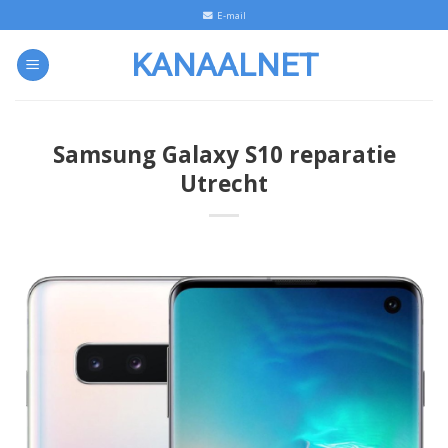
Skip
E-mail
to
KANAALNET
content
Samsung Galaxy S10 reparatie
Utrecht