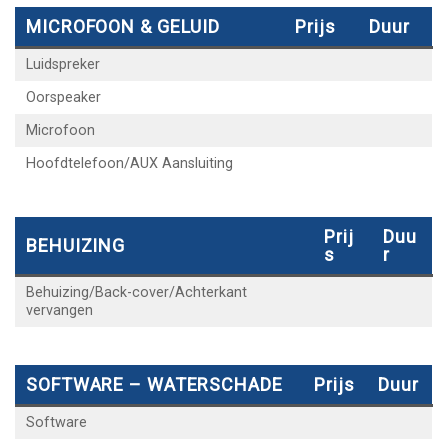
MICROFOON & GELUID
Prijs
Duur
Luidspreker
Oorspeaker
Microfoon
Hoofdtelefoon/AUX Aansluiting
Prij
Duu
BEHUIZING
S
R
Behuizing/Back-cover/Achterkant
vervangen
SOFTWARE – WATERSCHADE
Prijs
Duur
Software