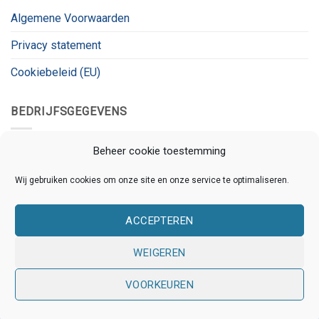
Algemene Voorwaarden
Privacy statement
Cookiebeleid (EU)
BEDRIJFSGEGEVENS
Kanaalnet
Beheer cookie toestemming
Kanaalstraat 78
Wij gebruiken cookies om onze site en onze service te optimaliseren.
3531 CL, Utrecht
ACCEPTEREN
KVK:
80826180
BTW:
BTW_ID
WEIGEREN
VOORKEUREN
Copyright 2026 © Kanaalnet | Ontwikkeld door
Online
Assistants