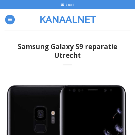
Skip
E-mail
to
KANAALNET
content
Samsung Galaxy S9 reparatie
Utrecht