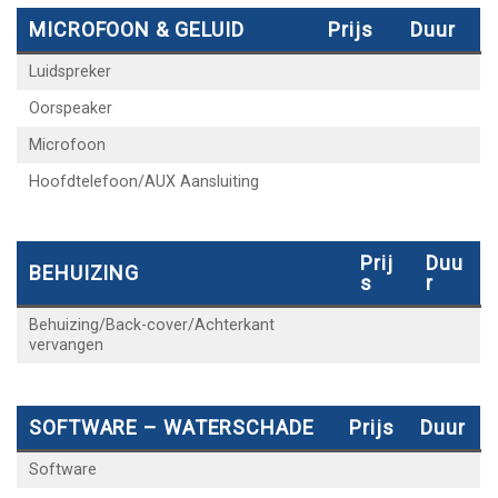
MICROFOON & GELUID
Prijs
Duur
Luidspreker
Oorspeaker
Microfoon
Hoofdtelefoon/AUX Aansluiting
Prij
Duu
BEHUIZING
S
R
Behuizing/Back-cover/Achterkant
vervangen
SOFTWARE – WATERSCHADE
Prijs
Duur
Software