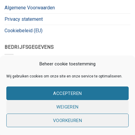
Algemene Voorwaarden
Privacy statement
Cookiebeleid (EU)
BEDRIJFSGEGEVENS
Kanaalnet
Beheer cookie toestemming
Kanaalstraat 78
Wij gebruiken cookies om onze site en onze service te optimaliseren.
3531 CL, Utrecht
ACCEPTEREN
KVK:
80826180
BTW:
BTW_ID
WEIGEREN
VOORKEUREN
Copyright 2026 © Kanaalnet | Ontwikkeld door
Online
Assistants