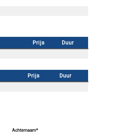
Prijs
Duur
Prijs
Duur
Achternaam*