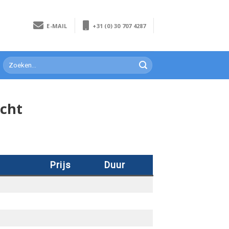
E-MAIL
+31 (0) 30 707 4287
echt
Prijs
Duur