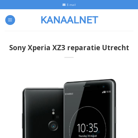
Skip
E-mail
to
KANAALNET
content
Sony Xperia XZ3 reparatie Utrecht