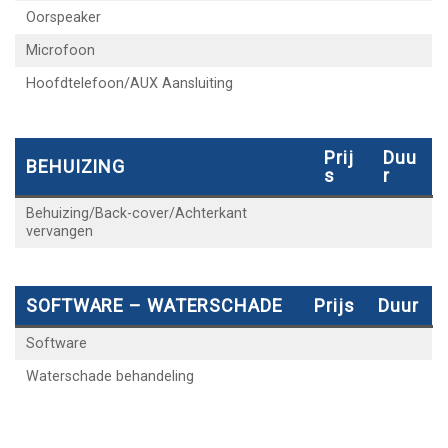
Oorspeaker
Microfoon
Hoofdtelefoon/AUX Aansluiting
Prij
Duu
BEHUIZING
S
R
Behuizing/Back-cover/Achterkant
vervangen
SOFTWARE – WATERSCHADE
Prijs
Duur
Software
Waterschade behandeling